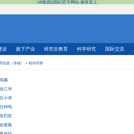
U8集团(国际)官方网站-服务至上
建设
旗下产业
研究生教育
科学研究
国际交流
用实践（专硕）
校内导师
高瞩
徐江华
石小涛
任钟鸣
陈烈胜
金薇薇
覃旭瑞