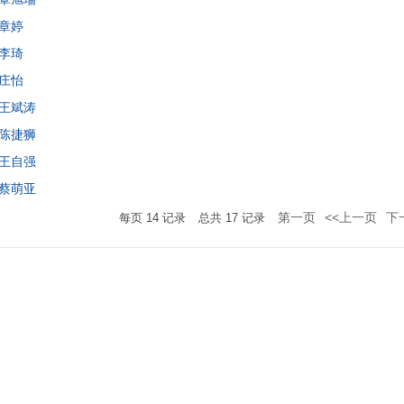
章婷
李琦
庄怡
王斌涛
陈捷狮
王自强
蔡萌亚
第一页
<<上一页
下
每页
14
记录
总共
17
记录