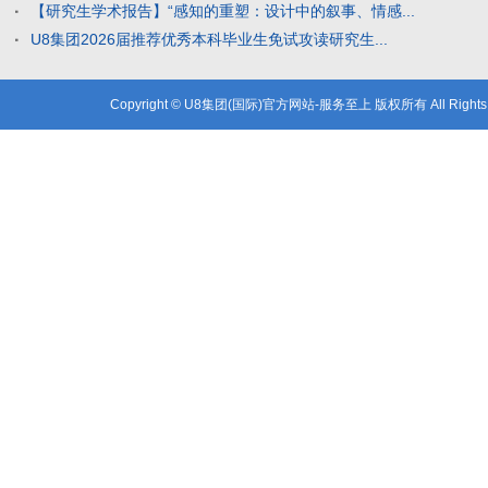
【研究生学术报告】“感知的重塑：设计中的叙事、情感...
U8集团2026届推荐优秀本科毕业生免试攻读研究生...
Copyright © U8集团(国际)官方网站-服务至上 版权所有 All R