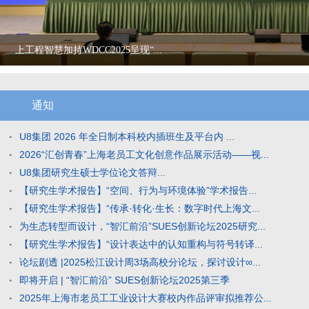
上工程智慧加持WDCC2025呈现“...
通知
U8集团 2026 年全日制本科校内插班生及平台内 ...
2026“汇创青春”上海老员工文化创意作品展示活动——视...
U8集团研究生硕士学位论文答辩...
【研究生学术报告】“空间、行为与环境体验”学术报告...
【研究生学术报告】“传承·转化·生长：数字时代上海文...
为生态转型而设计，“智汇前沿”SUES创新论坛2025研究...
【研究生学术报告】“设计表达中的认知重构与符号转译...
论坛剧透 |2025松江设计周3场高校分论坛，探讨设计∞...
即将开启 | “智汇前沿” SUES创新论坛2025第三季
2025年上海市老员工工业设计大赛校内作品评审拟推荐公...