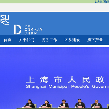
U8集团
首页
关于我们
党务工作
团队建设
旗下产业